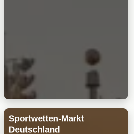
Sportwetten-Markt
Deutschland