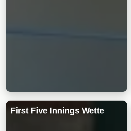
First Five Innings Wette