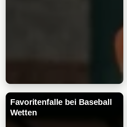
Favoritenfalle bei Baseball
Wetten