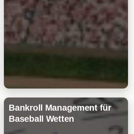
Bankroll Management für
Baseball Wetten