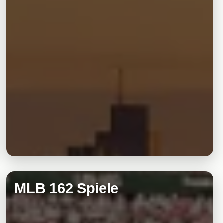
MLB 162 Spiele