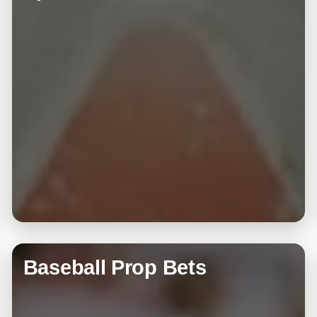
Baseball Prop Bets