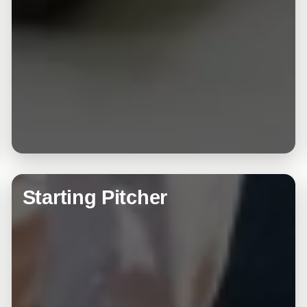
Starting Pitcher