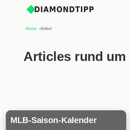
Home
Artikel
Articles rund um
MLB-Saison-Kalender