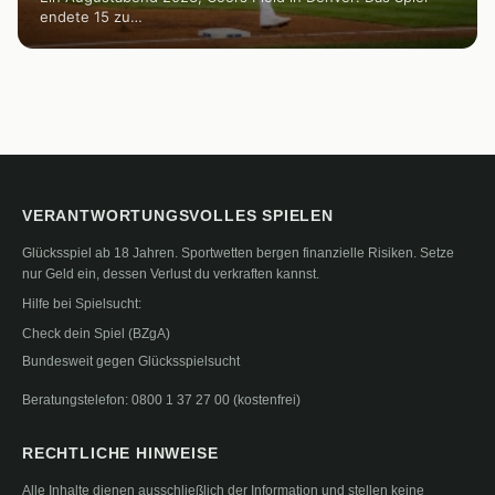
endete 15 zu…
VERANTWORTUNGSVOLLES SPIELEN
Glücksspiel ab 18 Jahren. Sportwetten bergen finanzielle Risiken. Setze
nur Geld ein, dessen Verlust du verkraften kannst.
Hilfe bei Spielsucht:
Check dein Spiel (BZgA)
Bundesweit gegen Glücksspielsucht
Beratungstelefon: 0800 1 37 27 00 (kostenfrei)
RECHTLICHE HINWEISE
Alle Inhalte dienen ausschließlich der Information und stellen keine