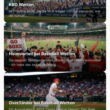
KBO Wetten
Im Frühling 2020, als die MLB wegen Corona pausierte, war
die Korean…
Heimvorteil bei Baseball Wetten
Die meisten Sportwettenden überschätzen den Heimvorteil
- ich habe das selbst jahrelang…
Over/Under bei Baseball Wetten
Ein Augustabend 2023, Coors Field in Denver: Das Spiel