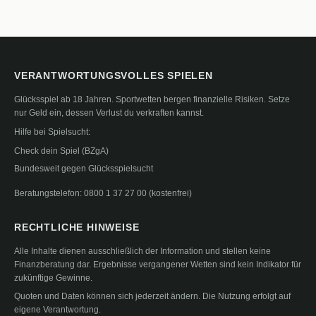
VERANTWORTUNGSVOLLES SPIELEN
Glücksspiel ab 18 Jahren. Sportwetten bergen finanzielle Risiken. Setze
nur Geld ein, dessen Verlust du verkraften kannst.
Hilfe bei Spielsucht:
Check dein Spiel (BZgA)
Bundesweit gegen Glücksspielsucht
Beratungstelefon: 0800 1 37 27 00 (kostenfrei)
RECHTLICHE HINWEISE
Alle Inhalte dienen ausschließlich der Information und stellen keine
Finanzberatung dar. Ergebnisse vergangener Wetten sind kein Indikator für
zukünftige Gewinne.
Quoten und Daten können sich jederzeit ändern. Die Nutzung erfolgt auf
eigene Verantwortung.