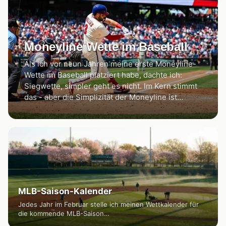
Moneyline Wette im Baseball
Als ich vor neun Jahren meine erste Moneyline-
Wette im Baseball platziert habe, dachte ich:
Siegwette, simpler geht es nicht. Im Kern stimmt
das - aber die Simplizität der Moneyline ist…
MLB-Saison-Kalender
Jedes Jahr im Februar stelle ich meinen Wettkalender für
die kommende MLB-Saison…