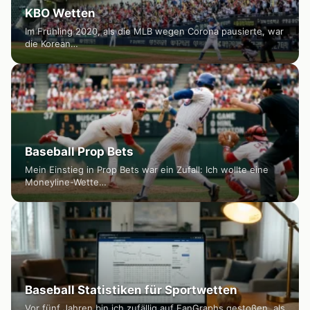
KBO Wetten
Im Frühling 2020, als die MLB wegen Corona pausierte, war
die Korean…
Baseball Prop Bets
Mein Einstieg in Prop Bets war ein Zufall: Ich wollte eine
Moneyline-Wette…
Baseball Statistiken für Sportwetten
Vor fünf Jahren bin ich zufällig auf FanGraphs gestoßen, als