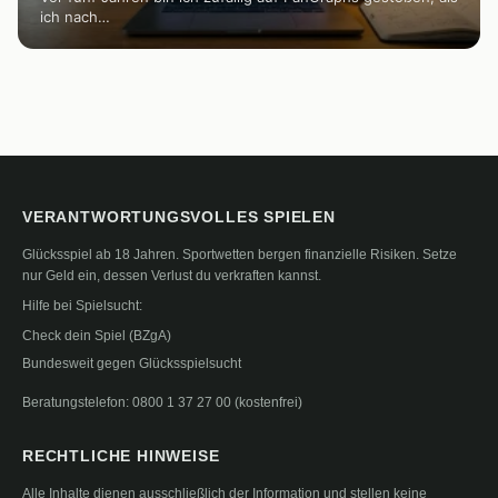
ich nach…
VERANTWORTUNGSVOLLES SPIELEN
Glücksspiel ab 18 Jahren. Sportwetten bergen finanzielle Risiken. Setze
nur Geld ein, dessen Verlust du verkraften kannst.
Hilfe bei Spielsucht:
Check dein Spiel (BZgA)
Bundesweit gegen Glücksspielsucht
Beratungstelefon: 0800 1 37 27 00 (kostenfrei)
RECHTLICHE HINWEISE
Alle Inhalte dienen ausschließlich der Information und stellen keine