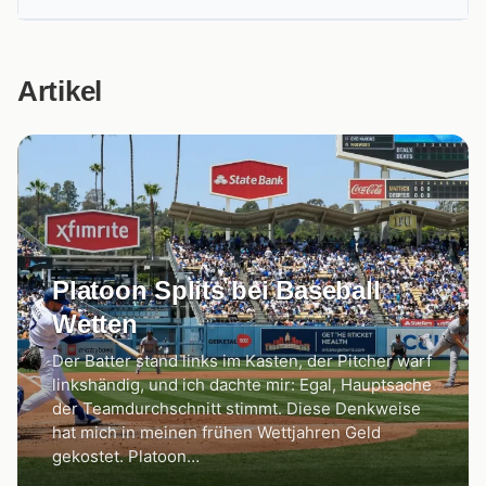
Artikel
Platoon Splits bei Baseball
Wetten
Der Batter stand links im Kasten, der Pitcher warf
linkshändig, und ich dachte mir: Egal, Hauptsache
der Teamdurchschnitt stimmt. Diese Denkweise
hat mich in meinen frühen Wettjahren Geld
gekostet. Platoon…